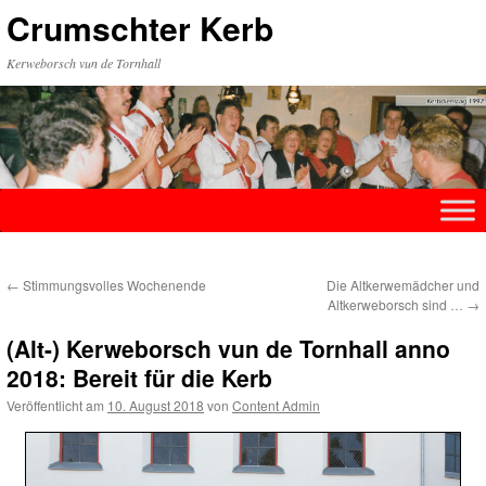
Zum
Crumschter Kerb
Inhalt
springen
Kerweborsch vun de Tornhall
←
Stimmungsvolles Wochenende
Die Altkerwemädcher und
Altkerweborsch sind …
→
(Alt-) Kerweborsch vun de Tornhall anno
2018: Bereit für die Kerb
Veröffentlicht am
10. August 2018
von
Content Admin