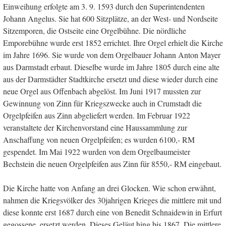
Einweihung erfolgte am 3. 9. 1593 durch den Superintendenten
Johann Angelus. Sie hat 600 Sitzplätze, an der West- und Nordseite
Sitzemporen, die Ostseite eine Orgelbühne. Die nördliche
Emporebühne wurde erst 1852 errichtet. Ihre Orgel erhielt die Kirche
im Jahre 1696. Sie wurde von dem Orgelbauer Johann Anton Mayer
aus Darmstadt erbaut. Dieselbe wurde im Jahre 1805 durch eine alte
aus der Darmstädter Stadtkirche ersetzt und diese wieder durch eine
neue Orgel aus Offenbach abgelöst. Im Juni 1917 mussten zur
Gewinnung von Zinn für Kriegszwecke auch in Crumstadt die
Orgelpfeifen aus Zinn abgeliefert werden. Im Februar 1922
veranstaltete der Kirchenvorstand eine Haussammlung zur
Anschaffung von neuen Orgelpfeifen; es wurden 6100,- RM
gespendet. Im Mai 1922 wurden von dem Orgelbaumeister
Bechstein die neuen Orgelpfeifen aus Zinn für 8550,- RM eingebaut.
Die Kirche hatte von Anfang an drei Glocken. Wie schon erwähnt,
nahmen die Kriegsvölker des 30jahrigen Krieges die mittlere mit und
diese konnte erst 1687 durch eine von Benedit Schnaidewin in Erfurt
gegossene, ersetzt werden. Dieses Geläut hing bis 1867. Die mittlere