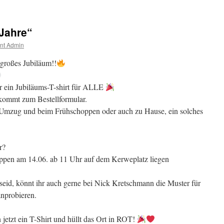
Frühschoppen
zum
Jubiläum
 Jahre“
nt Admin
n großes Jubiläum!!
hr ein Jubiläums-T-shirt für ALLE
kommt zum Bestellformular.
Umzug und beim Frühschoppen oder auch zu Hause, ein solches
r?
en am 14.06. ab 11 Uhr auf dem Kerweplatz liegen
 seid, könnt ihr auch gerne bei Nick Kretschmann die Muster für
anprobieren.
jetzt ein T-Shirt und hüllt das Ort in ROT!