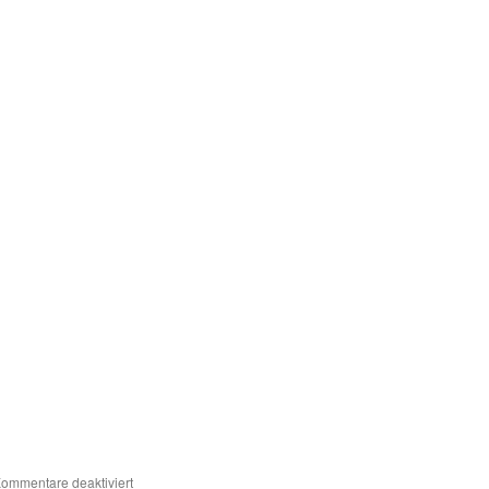
für
ommentare deaktiviert