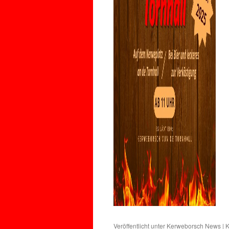
Veröffentlicht unter
Kerweborsch News
|
K