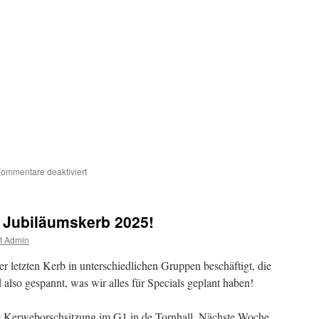
für
ommentare deaktiviert
Jubiläumsshirts
„100
Jahre“
r Jubiläumskerb 2025!
t Admin
er letzten Kerb in unterschiedlichen Gruppen beschäftigt, die
also gespannt, was wir alles für Specials geplant haben!
te Kerweborschsitzung im G1 in de Tornhall. Nächste Woche