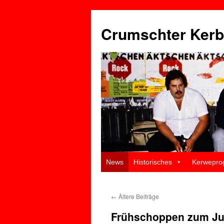
Zum
Inhalt
Crumschter Kerb
springen
News
Historisches
Kerwepro
←
Ältere Beiträge
Frühschoppen zum Ju