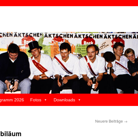
gramm 2026
Fotos
Downloads
Neuere Beiträge
→
biläum