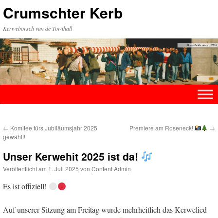
Zum
Crumschter Kerb
Inhalt
springen
Kerweborsch vun de Tornhall
←
Komitee fürs Jubiläumsjahr 2025
Premiere am Roseneck!
→
gewählt!
Unser Kerwehit 2025 ist da!
Veröffentlicht am
1. Juli 2025
von
Content Admin
Es ist offiziell!
Auf unserer Sitzung am Freitag wurde mehrheitlich das Kerwelied