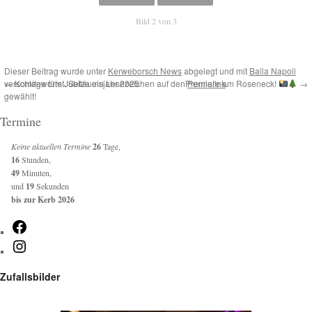
Bild 2 von 3
Dieser Beitrag wurde unter
Kerweborsch News
abgelegt und mit
Balla Napoli
verschlagwortet. Setze ein Lesezeichen auf den
←
Komitee fürs Jubiläumsjahr 2025
Premiere am Roseneck!
Permalink
.
→
gewählt!
Termine
Keine aktuellen Termine
26
Tage,
16
Stunden,
49
Minuten,
und
19
Sekunden
bis zur Kerb 2026
Facebook
Instagram
Zufallsbilder