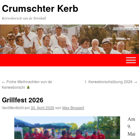
Zum
Crumschter Kerb
Inhalt
springen
Kerweborsch vun de Tornhall
←
Frohe Weihnachten vun de
1. Kerweborschsitzung 2026
→
Kerweborsch!
Grillfest 2026
Veröffentlicht am
30. April 2026
von
Max Brosseit
Am
9.
Mai