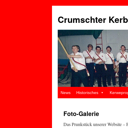
Zum
Inhalt
Crumschter Kerb
springen
News
Historisches
Kerwepro
Foto-Galerie
Das Prunkstück unserer Website – F